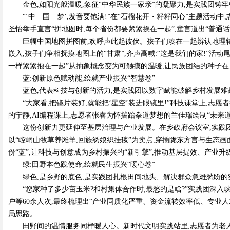
金色,如阳光般温暖,象征“中华民族一家亲”的凝聚力,是实践团铸
“‘中—国—梦’,发音要饱满!”在“石榴花开・籽籽同心”主题活动
圣怡举手直言“拼地图时,每个省份都要紧紧挨在一起”,童言道出“普通
巨幅中国地图拼图前,欢呼声此起彼伏。孩子们凑在一起辨认地理轮廓
嵌入,孩子们争相抚摸地图上的“甘肃”,齐声高喊:“这是我们的家!”活
一样紧紧抱在一起”从抽象概念变为可触摸的温暖,让民族团结的种子
蓝:创新原色赋动能,绘就产业振兴“智慧卷”
蓝色,代表科技与创新的活力,是实践团以数字赋能破解乡村发展
“大家看,把镜片装好,就能把‘星空’装进眼镜里!”科技课堂上,志
的宁静;AI编程课上,志愿者张睿为怀揣跆拳道梦想的兰佳瑞绘制“未来道
这份创新力更延伸至基层治理与产业发展。在乡政府会议室,实践团开
以“崆峒山牧草养滩羊,回族绣娘织挂毯”为卖点,穿插陇东方言与生态画
份“蓝”,让科技与创意成为乡村振兴的“新引擎”,推动基层提效、产业升
绿:田野本色践使命,绘就民生振兴“暖心卷”
绿色,是乡野的底色,是实践团扎根田间地头、解决群众急难愁盼的
“您家种了多少亩玉米?和村集体合作时,最愁的是啥?”实践团深入
户等60余人次,最终梳理出“产业同质化严重、资金流转效率低、专业
局思路。
田野间的温情服务同样暖人心。新时代文明实践站里,志愿者为老人拍