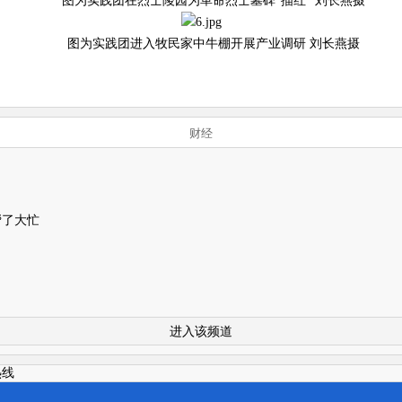
图为实践团在烈士陵园为革命烈士墓碑“描红” 刘长燕摄
图为实践团进入牧民家中牛棚开展产业调研 刘长燕摄
财经
帮了大忙
进入该频道
热线