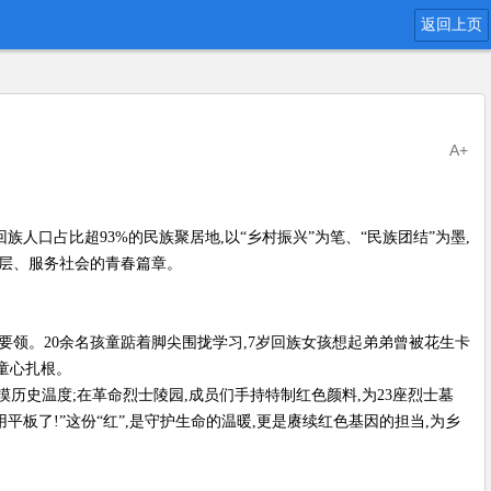
返回上页
A+
人口占比超93%的民族聚居地,以“乡村振兴”为笔、“民族团结”为墨,
基层、服务社会的青春篇章。
要领。20余名孩童踮着脚尖围拢学习,7岁回族女孩想起弟弟曾被花生卡
在童心扎根。
历史温度;在革命烈士陵园,成员们手持特制红色颜料,为23座烈士墓
平板了!”这份“红”,是守护生命的温暖,更是赓续红色基因的担当,为乡