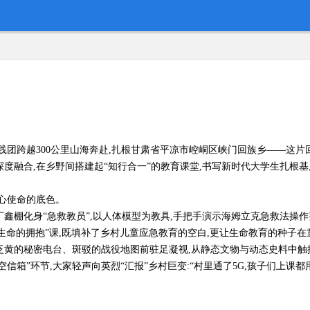
团跨越300公里山海奔赴,扎根甘肃省平凉市崆峒区峡门回族乡——这片回族
度融合,在乡野间搭建起“知行合一”的教育课堂,书写新时代大学生扎根
心使命的底色。
鑫棚化身“急救教员”,以人体模型为教具,手把手演示海姆立克急救法操作
堂“生命的拥抱”课,既填补了乡村儿童应急教育的空白,更让生命教育的种子
黄的秘密电台、斑驳的战役地图前驻足凝视,从静态文物与动态史料中触摸
信箱”环节,大家轻声向英烈“汇报”乡村巨变:“村里通了5G,孩子们上课都用