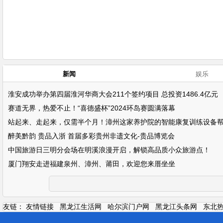
新闻
娱乐
淮安成功举办第四届淮河华商大会211个签约项目 总投资1486.4亿元
赛道无界，热爱不止！“喜德盛杯”2024环岛赛圆满落幕
站起来、走起来，仅需半个月！漳州这家养护院的智能康复训练设备
醉美黔韵 贵品入浙 首届多彩贵州非遗文化-贵品博览会
中国旅游日三明分会场在明溪浪漫开启，解锁高品质小众旅游点！
厦门翔安走进福建泉州、漳州、莆田，欢迎您来厝坐坐
友链：
友情链接
黑龙江生活网
哈尔滨门户网
黑龙江头条网
东北