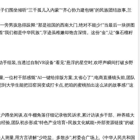
孩子们围坐倾听“三千孤儿入内蒙”“齐心协力建包钢”的民族团结故事,兰
一旁男孩急得跺脚:“那是祖国的西南大门,绝对不能少!”当最后一块拼图
“我们都是中华民族”,字迹虽稚嫩却饱含深情。这份“金”,让“像石榴籽
组动手组装,当透过自制VR设备“看见”悬浮的星空时,欢呼声瞬间打破乡野
一位村干部感慨“AI一键给排版方案,太省心了”;电商直播镜头前,团队
想到大学生能把旧窑洞变成打卡点,把咱的蜜桃拍出这么浓的故事感!”这
殖大户蹲坐闲谈,在牛棚角落仔细记录牧民诉求,累计访谈乡干部、种养殖大
经验,团队初步形成“特色产业培育+民族文化赋能+外部资源链接”的破
人测量,用方言讲解“少吃盐、多散步”;村委会广场上,《中华人民共和国