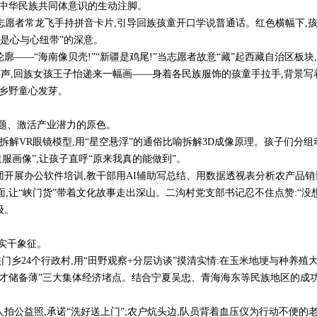
牢中华民族共同体意识的生动注脚。
中,志愿者常龙飞手持拼音卡片,引导回族孩童开口学说普通话。红色横幅下,
话是心与心纽带”的深意。
——“海南像贝壳!”“新疆是鸡尾!”当志愿者故意“藏”起西藏自治区板块,
动尾声,回族女孩王子怡递来一幅画——身着各民族服饰的孩童手拉手,背景写着
在乡野童心发芽。
难题、激活产业潜力的原色。
愿者拆解VR眼镜模型,用“星空悬浮”的通俗比喻拆解3D成像原理。孩子们分
服画像”,让孩子直呼“原来我真的能做到”。
展办公软件培训,教干部用AI辅助写总结、用数据透视表分析农产品销量,
面,让“峡门货”带着文化故事走出深山。二沟村党支部书记忍不住点赞:“没
级。
实干象征。
峡门乡24个行政村,用“田野观察+分层访谈”摸清实情:在玉米地埂与种养
人才储备薄”三大集体经济堵点。结合宁夏吴忠、青海海东等民族地区的成功
公益照,承诺“洗好送上门”;农户炕头边,队员背着血压仪为行动不便的老