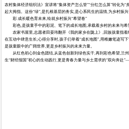
农村集体经济组织法》宣讲将“集体资产怎么管”“分红怎么算”转化为“身
起大拇指。这份“绿”,是扎根基层的务实,是心系民生的温情,为乡村振
彩:成长暖色育未来,绘就乡村振兴“希望卷”
彩色,是孩童手中的彩泥、笔下的成长地图,承载着乡村的未来与希
农家书屋里,志愿者田晏玮翻开《我的家乡在陇上》,回族孩童指着绘
在互动中肆意生长;心得分享时,孩子们举着“成长地图”,用稚嫩笔迹写下
是孩童眼中的广阔世界,更是乡村振兴的未来力量。
从红色初心到金色团结,从蓝色创新到绿色实干,再到彩色希望,兰
生“财经报国”初心的生动践行,更是青春力量与乡土需求的“双向奔赴”