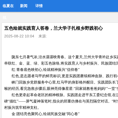
临夏在
新闻
详情
线
五色绘就实践育人答卷，兰大学子扎根乡野践初心
2025-08-22 10:04
来源:
陇东七月暑气浓,泾水潺潺映青春。这个夏天,兰州大学青衿赴乡实践
串联红、金、蓝、绿、彩五色脉络,将实践育人与乡村振兴、民族团结深
红:青春底色映初心,绘就精神振兴“信仰卷”
红色,是志愿者马甲的鲜亮标识,更是实践团赓续精神血脉、践行初
峡门回族乡党群服务中心里,红马甲的身影格外醒目。实践团队长丁
喉的经历,看完急救步骤后,眼神亮得像星星:“回家就教爸爸妈妈!”一
红色更牵起革命老区的精神根脉。实践团走进平东工委纪念馆,在泛
碑“描红”——屏气凝神落笔时,指尖的郑重仿佛在与英烈隔空对话。“时空
村振兴筑牢精神支柱。
金:团结亮色聚民心,绘就民族交融“同心卷”