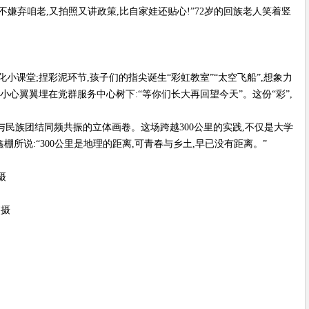
不嫌弃咱老,又拍照又讲政策,比自家娃还贴心!”72岁的回族老人笑着竖
小课堂;捏彩泥环节,孩子们的指尖诞生“彩虹教室”“太空飞船”,想象力
,小心翼翼埋在党群服务中心树下:“等你们长大再回望今天”。这份“彩”,
与民族团结同频共振的立体画卷。这场跨越300公里的实践,不仅是大学
所说:“300公里是地理的距离,可青春与乡土,早已没有距离。”
摄
燕摄